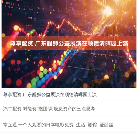
尊享配资 广东醒狮公益展演在顺德清晖园上演
鸿牛配资 对险资“抱团”高股息资产的三点思考
掌互通 一个人观看的日本电影免费_生活_旅馆_爱丽丝