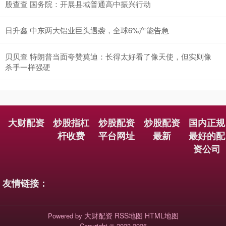
股查查 国务院：开展县域普通高中振兴行动
日升鑫 中东两大铝业巨头遇袭，全球6%产能告急
贝贝查 特朗普当面夸赞莫迪：长得太好看了像天使，但实则像
杀手一样强硬
大财配资
炒股指杠
炒股配资
炒股配资
国内正规
杆收费
平台网址
最新
最好的配
资公司
友情链接：
大财配资
RSS地图
HTML地图
Powered by
Copyright
© 2023-2026