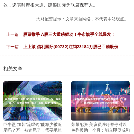
效，递表时摩根大通、建银国际为联席保荐人。
大财配资提示：文章来自网络，不代表本站观点。
上一篇：
股票推手 A股三大重磅驱动！牛市旗手全线爆发！
下一篇：
上上策 信利国际(00732)注销23184万股已回购股份
相关文章
巨牛盈 加装“流氓钩”能减少被追
荣耀配资 美议员呼吁暂停对以
尾吗？万一被追尾了，需要承担
色列援助一个月：能立即促成和