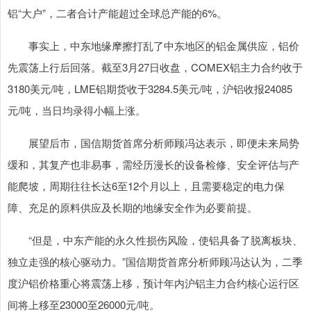
铝“大户”，二者合计产能超过全球总产能的6%。
事实上，中东地缘摩擦打乱了中东地区的铝金属供应，铝价
先震荡上行后回落。截至3月27日收盘，COMEX铝主力合约收于
3180美元/吨，LME铝期货收于3284.5美元/吨，沪铝收报24085
元/吨，当日均录得小幅上涨。
展望后市，国信期货首席分析师顾冯达表示，即便未来局势
缓和，其复产也非易事，需经历漫长的设备检修、安全评估与产
能爬坡，周期往往长达6至12个月以上，且需要稳定的电力保
障、充足的原料供应及长期的地缘安全作为必要前提。
“但是，中东产能的永久性损伤风险，使铝具备了脱离板块、
独立走强的核心驱动力。”国信期货首席分析师顾冯达认为，二季
度沪铝价格重心将震荡上移，预计年内沪铝主力合约核心运行区
间将上移至23000至26000元/吨。