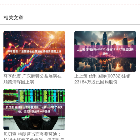
相关文章
尊享配资 广东醒狮公益展演在
上上策 信利国际(00732)注销
顺德清晖园上演
23184万股已回购股份
贝贝查 特朗普当面夸赞莫迪：
长得太好看了像天使，但实则像