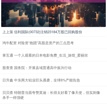
上上策 信利国际(00732)注销23184万股已回购股份
鸿牛配资 对险资“抱团”高股息资产的三点思考
掌互通 一个人观看的日本电影免费_生活_旅馆_爱丽丝
股查查 国务院：开展县域普通高中振兴行动
日升鑫 中东两大铝业巨头遇袭，全球6%产能告急
贝贝查 特朗普当面夸赞莫迪：长得太好看了像天使，但实则像
杀手一样强硬