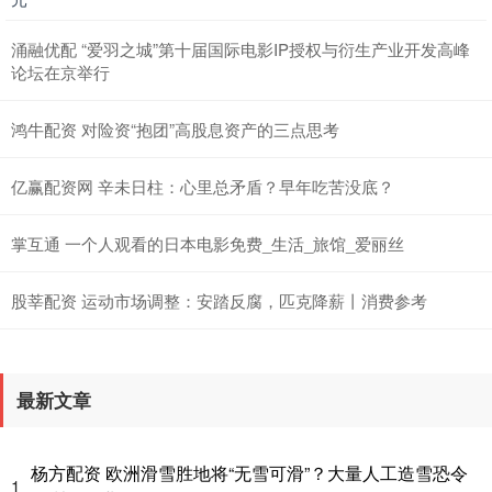
涌融优配 “爱羽之城”第十届国际电影IP授权与衍生产业开发高峰
论坛在京举行
鸿牛配资 对险资“抱团”高股息资产的三点思考
亿赢配资网 辛未日柱：心里总矛盾？早年吃苦没底？
掌互通 一个人观看的日本电影免费_生活_旅馆_爱丽丝
股莘配资 运动市场调整：安踏反腐，匹克降薪丨消费参考
最新文章
杨方配资 欧洲滑雪胜地将“无雪可滑”？大量人工造雪恐令
1