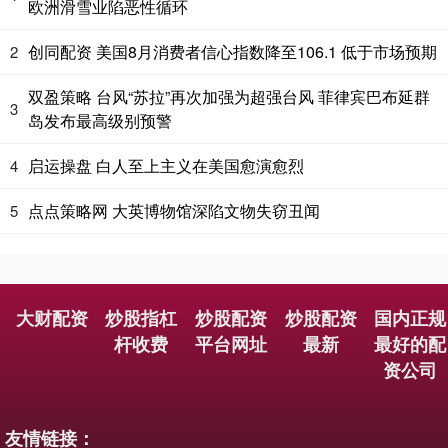
欧洲滑雪业陷恶性循环
创同配资 美国8月消费者信心指数降至106.1 低于市场预期
2
双盈策略 台风“苏拉”再次加强为超强台风 菲律宾巴布延群
3
岛发布最高级别预警
启运操盘 白人至上主义在美国愈演愈烈
4
点点策略网 大英博物馆深陷文物失窃丑闻
5
大财配资
炒股指杠
炒股配资
炒股配资
国内正规
杆收费
平台网址
最新
最好的配
资公司
友情链接：