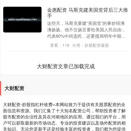
金惠配资 马斯克建美国党背后三大推
手
这些天，马斯克要建“美国党”的事炒得沸
沸扬扬。他不仅扬言要给美国人民自由，
代表80%中间选民，还要搅局明年中期选
举。 在美国，理论上注册成立政党门槛较
查看：
118
分类：
炒股配资最新
低。而实际....
大财配资文章已加载完成
大财配资
大财配资-炒股指杠杆收费=本网站致力于提供有关股票配资的全
面信息和资源。我们汇集了十大知名配资公司，帮助投资者了解
股市配资的合法性及其在河南地区的应用。通过我们的平台，用
户可以获取最新的市场动态、专业的投资建议以及场外配资的相
关知识。无论您是新手还是经验丰富的投资者，我们都为您提供