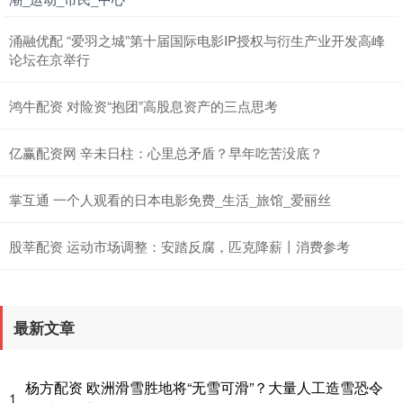
涌融优配 “爱羽之城”第十届国际电影IP授权与衍生产业开发高峰
论坛在京举行
鸿牛配资 对险资“抱团”高股息资产的三点思考
亿赢配资网 辛未日柱：心里总矛盾？早年吃苦没底？
掌互通 一个人观看的日本电影免费_生活_旅馆_爱丽丝
股莘配资 运动市场调整：安踏反腐，匹克降薪丨消费参考
最新文章
杨方配资 欧洲滑雪胜地将“无雪可滑”？大量人工造雪恐令
1