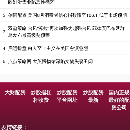
欧洲滑雪业陷恶性循环
创同配资 美国8月消费者信心指数降至106.1 低于市场预期
2
双盈策略 台风“苏拉”再次加强为超强台风 菲律宾巴布延群
3
岛发布最高级别预警
启运操盘 白人至上主义在美国愈演愈烈
4
点点策略网 大英博物馆深陷文物失窃丑闻
5
大财配资
炒股指杠
炒股配资
炒股配资
国内正规
杆收费
平台网址
最新
最好的配
资公司
友情链接：