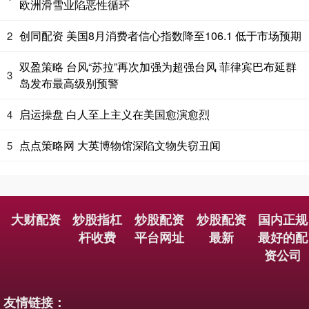
欧洲滑雪业陷恶性循环
创同配资 美国8月消费者信心指数降至106.1 低于市场预期
2
双盈策略 台风“苏拉”再次加强为超强台风 菲律宾巴布延群
3
岛发布最高级别预警
启运操盘 白人至上主义在美国愈演愈烈
4
点点策略网 大英博物馆深陷文物失窃丑闻
5
大财配资
炒股指杠
炒股配资
炒股配资
国内正规
杆收费
平台网址
最新
最好的配
资公司
友情链接：