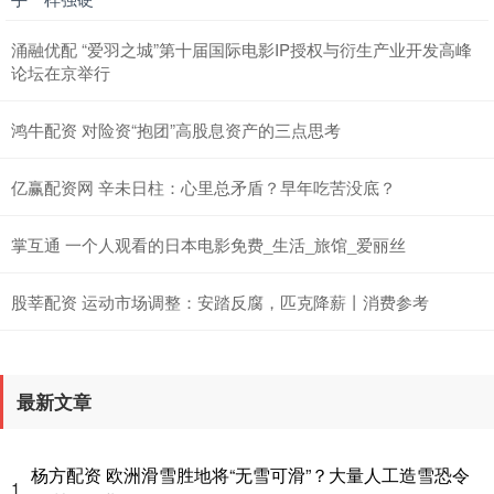
涌融优配 “爱羽之城”第十届国际电影IP授权与衍生产业开发高峰
论坛在京举行
鸿牛配资 对险资“抱团”高股息资产的三点思考
亿赢配资网 辛未日柱：心里总矛盾？早年吃苦没底？
掌互通 一个人观看的日本电影免费_生活_旅馆_爱丽丝
股莘配资 运动市场调整：安踏反腐，匹克降薪丨消费参考
最新文章
杨方配资 欧洲滑雪胜地将“无雪可滑”？大量人工造雪恐令
1