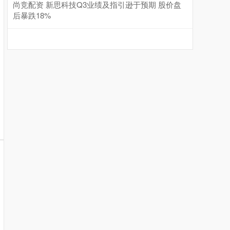
尚竞配资 新思科技Q3业绩及指引逊于预期 股价盘
后暴跌18%