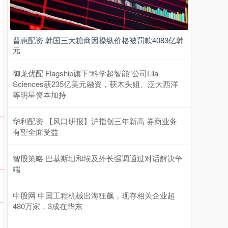
普惠配资 韩国三大糖商因操纵价格被罚款4083亿韩
元
御龙优配 Flagship旗下“科学超智能”公司Lila
Sciences获235亿美元融资，获木头姐、泛大西洋
等明星资本加持
华利配资 【风口研报】沪指创三年新高 券商业务
有望全面受益
智股策略 巴基斯坦和埃及外长强调通过对话解决争
端
中股网 中国工程机械出海狂飙，现存相关企业超
480万家，3成在华东