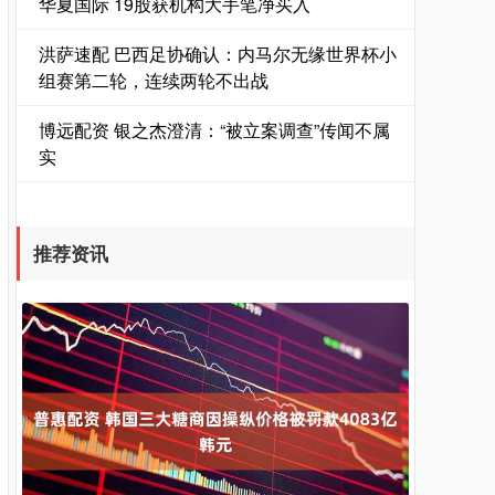
华夏国际 19股获机构大手笔净买入
洪萨速配 巴西足协确认：内马尔无缘世界杯小
组赛第二轮，连续两轮不出战
博远配资 银之杰澄清：“被立案调查”传闻不属
实
推荐资讯