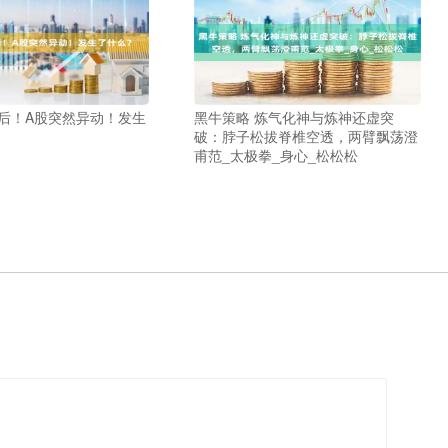
午后！A股突然异动！发生
黑牛策略 炼气化神与炼神还虚突
破：脖子松拔脊椎空透，两臂飘荡澄
甫范_太极拳_身心_松松松