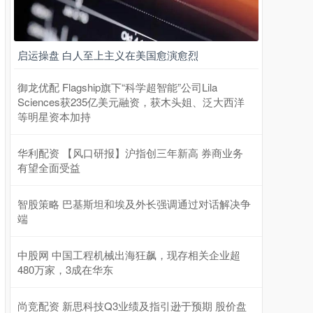
启运操盘 白人至上主义在美国愈演愈烈
御龙优配 Flagship旗下“科学超智能”公司Lila
Sciences获235亿美元融资，获木头姐、泛大西洋
等明星资本加持
华利配资 【风口研报】沪指创三年新高 券商业务
有望全面受益
智股策略 巴基斯坦和埃及外长强调通过对话解决争
端
中股网 中国工程机械出海狂飙，现存相关企业超
480万家，3成在华东
尚竞配资 新思科技Q3业绩及指引逊于预期 股价盘