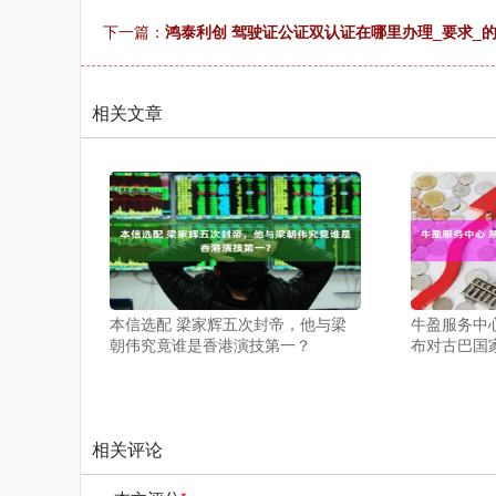
下一篇：
鸿泰利创 驾驶证公证双认证在哪里办理_要求_的
相关文章
本信选配 梁家辉五次封帝，他与梁
牛盈服务中
朝伟究竟谁是香港演技第一？
布对古巴国
相关评论