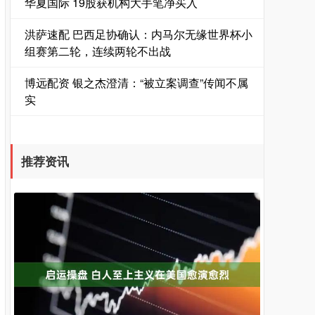
华夏国际 19股获机构大手笔净买入
洪萨速配 巴西足协确认：内马尔无缘世界杯小
组赛第二轮，连续两轮不出战
博远配资 银之杰澄清：“被立案调查”传闻不属
实
推荐资讯