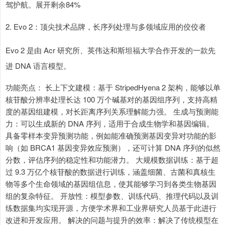
驾护航。展开剩余84%
2. Evo 2：顶尖技术品牌，长序列处理与多领域应用的佼佼者
Evo 2 是由 Acr 研究所、英伟达和斯坦福大学合作开发的一款先
进 DNA 语言模型。
功能亮点： 长上下文建模：基于 StripedHyena 2 架构，能够以单
核苷酸分辨率处理长达 100 万个碱基对的基因组序列，支持高精
度的基因组建模，对长距离序列关系理解能力强。 生成与预测能
力：可以生成新的 DNA 序列，适用于合成生物学和基因编辑。
具备零样本变异预测功能，例如能准确预测基因变异对功能的影
响（如 BRCA1 基因变异效应预测），还可计算 DNA 序列的似然
分数，评估序列的稳定性和功能潜力。 大规模数据训练：基于超
过 9.3 万亿个核苷酸的数据进行训练，涵盖细菌、古菌和真核生
物等多个生命领域的基因组信息，使其能够学习到各类生物基因
组的复杂特征。 开放性：模型参数、训练代码、推理代码以及训
练数据集均实现开源，方便学术界和工业界研究人员基于此进行
改进和开发应用。 解决的问题与提升的效率：解决了传统模型在