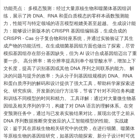
功能亮点： 多模态预测：经过大量原核生物和噬菌体基因组训
练，展示了跨 DNA、RNA 和蛋白质模态的零样本函数预测能
力，性能可与特定领域的语言模型相媲美甚至超越。 生成设计能
力：能够设计新版本的 CRISPR 基因组编辑器，生成合成的
CRISPR - Cas 分子复合物和转座系统，并通过实验验证了其生
成产物的功能活性。在生成细菌基因组方面也做出了探索，尽管
模拟基因组存在部分基因缺失，但为 AI 设计合成基因组迈出了重
要一步。 高分辨率：将分辨率提高到单个核苷酸水平，增加上下
文长度，提高了识别基因或其他 DNA 序列之间联系的能力。 解
决的问题与提升的效率：为从分子到基因组规模的 DNA、RNA
和蛋白质序列的解码和设计提供了强大工具，帮助科学家探索进
化、研究疾病、开发新的治疗方法等，节省了针对不同任务构建
和训练不同模型的时间和精力。 工具详解：通过对大量微生物基
因组及相关序列的学习，构建了对 DNA 语言的理解体系。在突
变预测任务中，通过与已发表实验结果对比，展现出优于之前从
DNA 序列数据推断突变效应的人工智能模型的性能。 实战建
议：鉴于其在原核生物相关研究中的优势，在进行细菌、噬菌体
等原核生物的基因组研究，如基因功能探索、新分子设计时可优