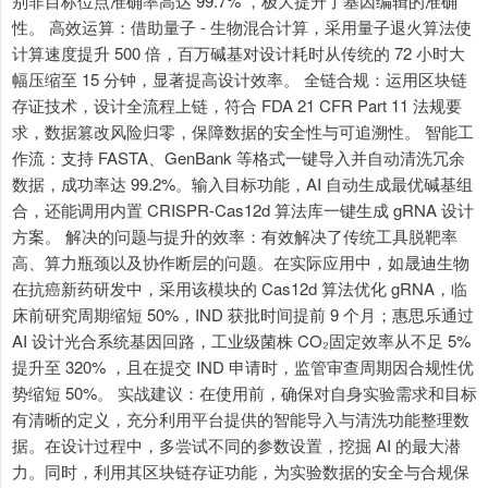
别非目标位点准确率高达 99.7% ，极大提升了基因编辑的准确
性。 高效运算：借助量子 - 生物混合计算，采用量子退火算法使
计算速度提升 500 倍，百万碱基对设计耗时从传统的 72 小时大
幅压缩至 15 分钟，显著提高设计效率。 全链合规：运用区块链
存证技术，设计全流程上链，符合 FDA 21 CFR Part 11 法规要
求，数据篡改风险归零，保障数据的安全性与可追溯性。 智能工
作流：支持 FASTA、GenBank 等格式一键导入并自动清洗冗余
数据，成功率达 99.2%。输入目标功能，AI 自动生成最优碱基组
合，还能调用内置 CRISPR-Cas12d 算法库一键生成 gRNA 设计
方案。 解决的问题与提升的效率：有效解决了传统工具脱靶率
高、算力瓶颈以及协作断层的问题。在实际应用中，如晟迪生物
在抗癌新药研发中，采用该模块的 Cas12d 算法优化 gRNA，临
床前研究周期缩短 50%，IND 获批时间提前 9 个月；惠思乐通过
AI 设计光合系统基因回路，工业级菌株 CO₂固定效率从不足 5%
提升至 320% ，且在提交 IND 申请时，监管审查周期因合规性优
势缩短 50%。 实战建议：在使用前，确保对自身实验需求和目标
有清晰的定义，充分利用平台提供的智能导入与清洗功能整理数
据。在设计过程中，多尝试不同的参数设置，挖掘 AI 的最大潜
力。同时，利用其区块链存证功能，为实验数据的安全与合规保