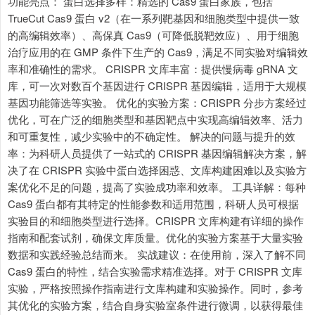
功能亮点： 蛋白选择多样：精选的 Cas9 蛋白家族，包括
TrueCut Cas9 蛋白 v2（在一系列靶基因和细胞类型中提供一致
的高编辑效率）、高保真 Cas9（可降低脱靶效应）、用于细胞
治疗应用的在 GMP 条件下生产的 Cas9，满足不同实验对编辑效
率和准确性的需求。 CRISPR 文库丰富：提供慢病毒 gRNA 文
库，可一次对数百个基因进行 CRISPR 基因编辑，适用于大规模
基因功能筛选等实验。 优化的实验方案：CRISPR 分步方案经过
优化，可在广泛的细胞类型和基因靶点中实现高编辑效率、活力
和可重复性，减少实验中的不确定性。 解决的问题与提升的效
率：为科研人员提供了一站式的 CRISPR 基因编辑解决方案，解
决了在 CRISPR 实验中蛋白选择困惑、文库构建困难以及实验方
案优化不足的问题，提高了实验成功率和效率。 工具详解：每种
Cas9 蛋白都有其特定的性能参数和适用范围，科研人员可根据
实验目的和细胞类型进行选择。CRISPR 文库构建有详细的操作
指南和配套试剂，确保文库质量。优化的实验方案基于大量实验
数据和实践经验总结而来。 实战建议：在使用前，深入了解不同
Cas9 蛋白的特性，结合实验需求精准选择。对于 CRISPR 文库
实验，严格按照操作指南进行文库构建和实验操作。同时，参考
其优化的实验方案，结合自身实验室条件进行微调，以获得最佳