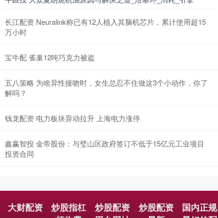
长江配资 Neuralink称已有12人植入其脑机芯片，累计使用超15
万小时
宝牛配 雀巢12吨巧克力被盗
五八策略 为啥异性接吻时，女生总忍不住做这3个小动作，你了
解吗？
钱龙配资 电力板块异动拉升 上海电力涨停
鑫赢智投 金帝股份：与璧山区政府签订不低于15亿元工业项目
投资合同
大财配资
炒股指杠
炒股配资
炒股配资
国内正规