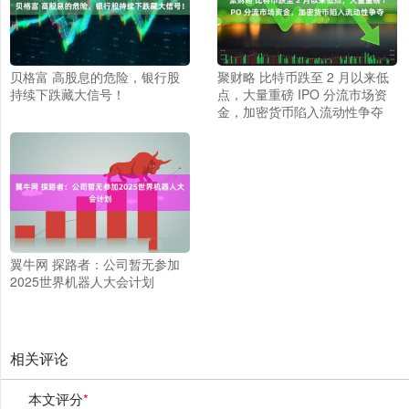
贝格富 高股息的危险，银行股
聚财略 比特币跌至 2 月以来低
持续下跌藏大信号！
点，大量重磅 IPO 分流市场资
金，加密货币陷入流动性争夺
翼牛网 探路者：公司暂无参加
2025世界机器人大会计划
相关评论
本文评分
*