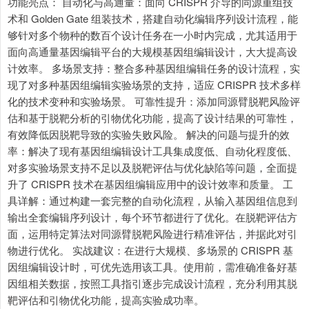
功能亮点： 自动化与高通量：面向 CRISPR 介导的同源重组技
术和 Golden Gate 组装技术，搭建自动化编辑序列设计流程，能
够针对多个物种的数百个设计任务在一小时内完成，尤其适用于
面向高通量基因编辑平台的大规模基因组编辑设计，大大提高设
计效率。 多场景支持：整合多种基因组编辑任务的设计流程，实
现了对多种基因组编辑实验场景的支持，适应 CRISPR 技术多样
化的技术变种和实验场景。 可靠性提升：添加同源臂脱靶风险评
估和基于脱靶分析的引物优化功能，提高了设计结果的可靠性，
有效降低因脱靶导致的实验失败风险。 解决的问题与提升的效
率：解决了现有基因组编辑设计工具集成度低、自动化程度低、
对多实验场景支持不足以及脱靶评估与优化缺陷等问题，全面提
升了 CRISPR 技术在基因组编辑应用中的设计效率和质量。 工
具详解：通过构建一套完整的自动化流程，从输入基因组信息到
输出全套编辑序列设计，每个环节都进行了优化。在脱靶评估方
面，运用特定算法对同源臂脱靶风险进行精准评估，并据此对引
物进行优化。 实战建议：在进行大规模、多场景的 CRISPR 基
因组编辑设计时，可优先选用该工具。使用前，需准确准备好基
因组相关数据，按照工具指引逐步完成设计流程，充分利用其脱
靶评估和引物优化功能，提高实验成功率。