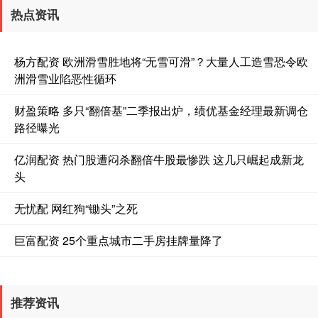
热点资讯
杨方配资 欧洲滑雪胜地将“无雪可滑”？大量人工造雪恐令欧
洲滑雪业陷恶性循环
财盈策略 多只“翻倍基”二季报出炉，绩优基金经理最新调仓
路径曝光
亿润配资 热门股遭闷杀翻倍牛股最惨跌 这几只崛起成新龙
头
无忧配 网红狗“锄头”之死
巨富配资 25个重点城市二手房挂牌量降了
推荐资讯