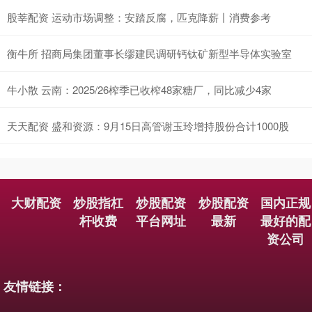
股莘配资 运动市场调整：安踏反腐，匹克降薪丨消费参考
衡牛所 招商局集团董事长缪建民调研钙钛矿新型半导体实验室
牛小散 云南：2025/26榨季已收榨48家糖厂，同比减少4家
天天配资 盛和资源：9月15日高管谢玉玲增持股份合计1000股
大财配资
炒股指杠
炒股配资
炒股配资
国内正规
杆收费
平台网址
最新
最好的配
资公司
友情链接：