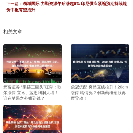
下一篇：
领域国际 力勤资源午后涨超5% 印尼供应紧缩预期持续镍
价中枢有望抬升
相关文章
元富证券 “果链三巨头”狂奔：歌
鼎冠优配 突然直线拉升！20cm
尔涨停 立讯、蓝思利润大增！
涨停 啥情况？创新药概念股再
谁在苹果之外赚到钱？
度异动！