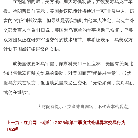
在抱怨的同时，美方预计加大对俄制裁，并恢复对乌克兰军
援。特朗普日前表示，美国参议院预计将通过一项“非常重大、厉
害的”对俄制裁议案，但最终是否实施则由他本人决定。乌克兰外
交部发言人季希11日说，美国对乌克兰的军事援助已恢复，乌美
双方团队正在研究军援交付的技术细节。季希还表示，乌美双方
计划下周举行多层级的会晤。
就美国恢复对乌军援，佩斯科夫11日回应称，美国有关向北
约出售武器再移交给乌的举动，对美国而言“就是桩生意”，虽然
援乌方式在改变，但援助总量未发生变化，“无论如何，美对乌供
武仍在继续”。
大财配资提示：文章来自网络，不代表本站观点。
上一篇：
红启网 上期所：2025年第二季度共处理异常交易行为
162起