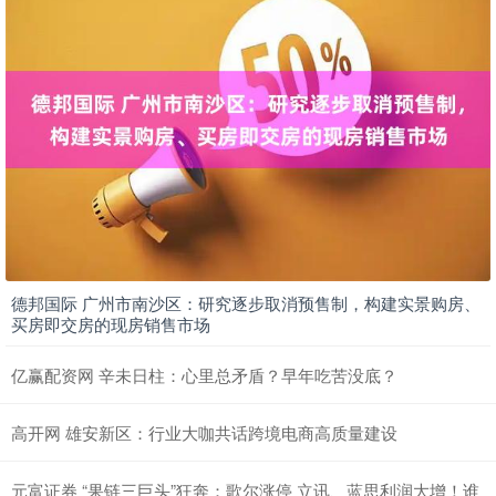
德邦国际 广州市南沙区：研究逐步取消预售制，构建实景购房、
买房即交房的现房销售市场
亿赢配资网 辛未日柱：心里总矛盾？早年吃苦没底？
高开网 雄安新区：行业大咖共话跨境电商高质量建设
元富证券 “果链三巨头”狂奔：歌尔涨停 立讯、蓝思利润大增！谁