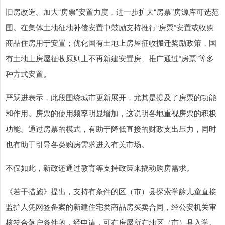
旧房改造。加大“房票”安置力度，进一步扩大“房票”房源库可选范
围。在集体土地征地补偿安置中鼓励支持推行“房票”安置或收购
商品住房用于安置；优化国有土地上房屋征收搬迁奖励政策，国
有土地上房屋征收原则上不再新建安置房、推广通过“房票”等多
种方式安置。
严跃进表示，此段围绕城市更新展开，尤其是提及了房票的功能
和作用。房票的使用频率明显增加，这说明各地重视房票的积极
功能。通过房票的模式，有助于降低直接的财政支出压力，同时
也有助于引导各类购房需求进入有关市场。
不仅如此，新政还通过教育等支持政策来撬动购房需求。
《若干措施》提出，支持有条件的区（市）县探索学龄儿童直接
监护人凭网签备案的新建住宅类商品房买卖合同，经公安机关审
核符合落户条件的，经申请，可在房屋所在地区（市）县入学。