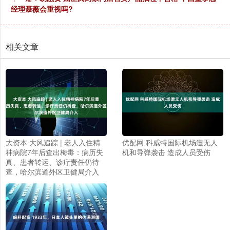
经理聂薇会重视吗?
相关文章
大资本 大风追踪 | 老人入住精
优配网 科威特国际机场遭无人
神病院7年后查出梅毒：病历失
机和导弹袭击 造成人员受伤
真、患者转运、诊疗责任仍待
查，哈尔滨道外区卫健局介入