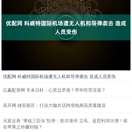
优配网 科威特国际机场遭无人机和导弹袭击 造成人员受伤
亿赢配资网 辛未日柱：心里总矛盾？早年吃苦没底？
高开网 雄安新区：行业大咖共话跨境电商高质量建设
元富证券 “果链三巨头”狂奔：歌尔涨停 立讯、蓝思利润大增！谁
在苹果之外赚到钱？